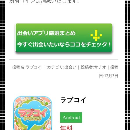
所有コインは消滅いたします。
投稿名:
ラブコイ
｜カテゴリ:
出会い
｜投稿者:
サチオ
｜投稿
日:
12月3日
ラブコイ
Android
無料