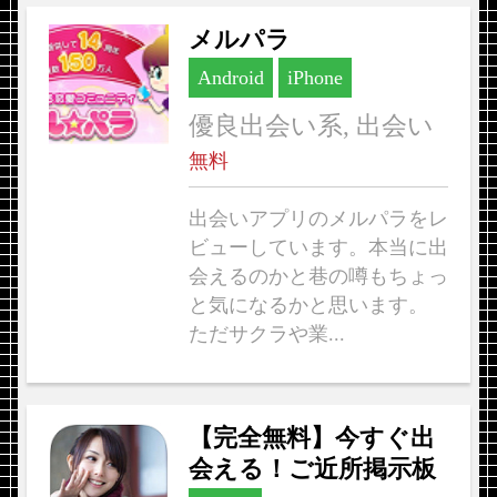
メルパラ
Android
iPhone
優良出会い系, 出会い
無料
出会いアプリのメルパラをレ
ビューしています。本当に出
会えるのかと巷の噂もちょっ
と気になるかと思います。
ただサクラや業...
【完全無料】今すぐ出
会える！ご近所掲示板