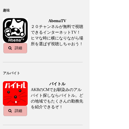
趣味
AbemaTV
２０チャンネルが無料で視聴
できるインターネットTV！
ヒマな時に横になりながら場
所を選ばず視聴しちゃおう！
詳細
アルバイト
バイトル
AKBのCMでお馴染みのアル
バイト探しならバイトル。ど
の地域でもたくさんの勤務先
を紹介できるぞ！
詳細