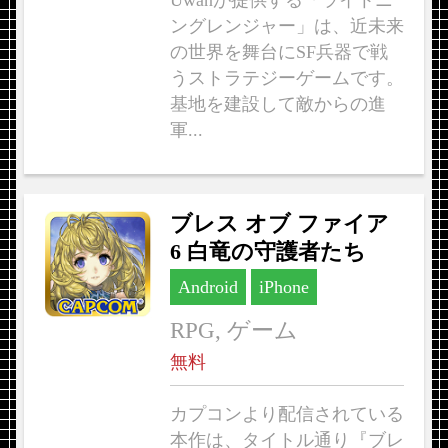
Uwanが提供する「ライトニ
ングレンジャー」は、近未来
の世界を舞台にSF兵器で戦
うストラテジーゲームです。
基地を建設して敵からの進
軍...
ブレス オブ ファイア
6 白竜の守護者たち
Android
iPhone
RPG, ゲーム
無料
カプコンより配信されている
本作は、タイトル通り『ブレ