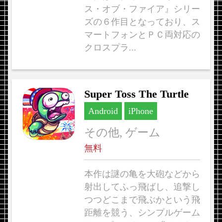
ス・オブ・ファイア』シリー
ズの６作目となっており、ス
マートフォンとＰＣ両対応の
クロスプラ...
Suрer Toss The Turtle
Android
iPhone
その他, ゲーム
無料
本作は謎の亀を大砲などから
射出してふっ飛ばし、追撃し
つつどこまで飛ぶかという飛
距離を競う、シンプルゲーム