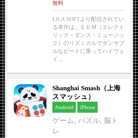
無料
LILA SOFTより配信されてい
る本作は、ＥＤＭ（エレクト
リック・ダンス・ミュージッ
ク）のリズミカルでダンサブ
ルなビートに乗ってハイウェ
イ...
Shanghai Smash（上海
スマッシュ）
Android
iPhone
ゲーム, パズル, 脳ト
レ