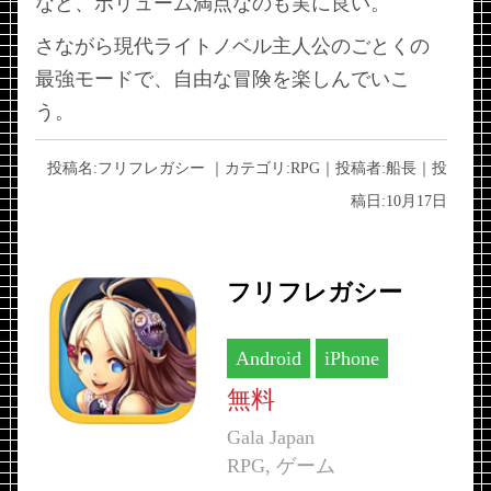
など、ボリューム満点なのも実に良い。
さながら現代ライトノベル主人公のごとくの
最強モードで、自由な冒険を楽しんでいこ
う。
投稿名:
フリフレガシー
｜カテゴリ:
RPG
｜投稿者:
船長
｜投
稿日:
10月17日
フリフレガシー
Android
iPhone
無料
Gala Japan
RPG, ゲーム