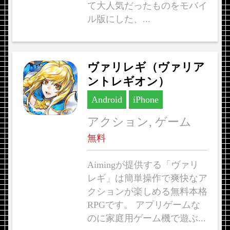
て大人気だったものをモバイ
ル版にした、...
ヴァリレギ（ヴァリア
ントレギオン）
Android
iPhone
アクション, ゲーム
無料
Aimingが提供する「ヴァリ
レギ」は簡単操作で爽快なア
クションが楽しめる無料本格
RPGです。 アプリゲームな
のに家庭用ゲーム機で遊ぶ...