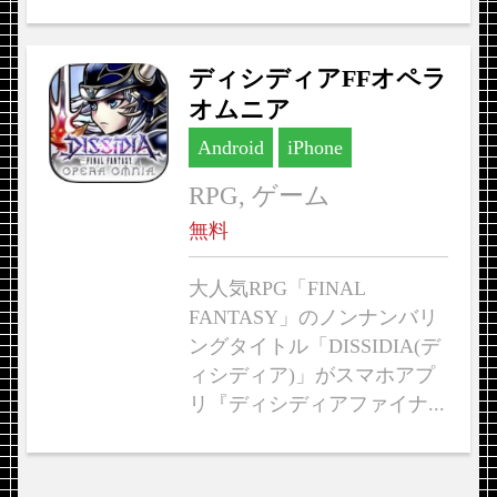
ディシディアFFオペラ
オムニア
Android
iPhone
RPG, ゲーム
無料
大人気RPG「FINAL
FANTASY」のノンナンバリ
ングタイトル「DISSIDIA(デ
ィシディア)」がスマホアプ
リ『ディシディアファイナ...