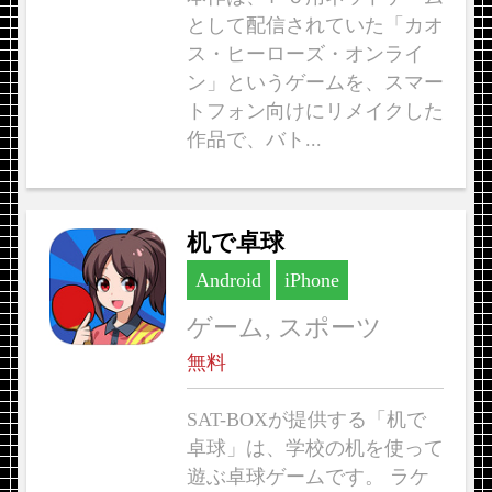
として配信されていた「カオ
ス・ヒーローズ・オンライ
ン」というゲームを、スマー
トフォン向けにリメイクした
作品で、バト...
机で卓球
Android
iPhone
ゲーム, スポーツ
無料
SAT-BOXが提供する「机で
卓球」は、学校の机を使って
遊ぶ卓球ゲームです。 ラケ