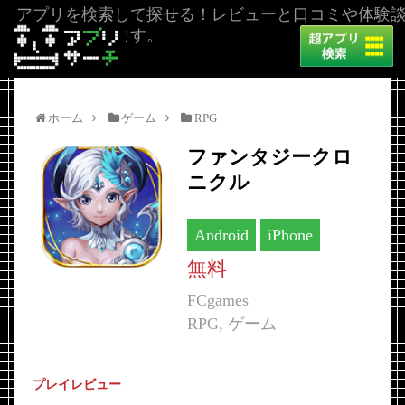
アプリを検索して探せる！レビューと口コミや体験
を掲載しています。
ホーム
ゲーム
RPG
ファンタジークロ
ニクル
Android
iPhone
無料
FCgames
RPG, ゲーム
プレイレビュー