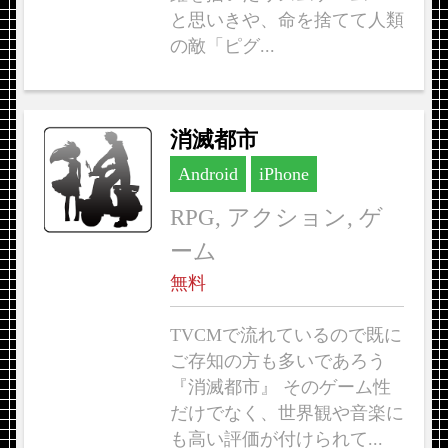
と思いきや、命を捨てて人類
の敵「ピグ...
消滅都市
Android
iPhone
RPG, アクション, ゲ
ーム
無料
TVCMで流れているので既に
ご存知の方も多いであろう
『消滅都市』 そのゲーム性
だけでなく、世界観や音楽に
も高い評価が付けられて...