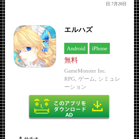
日:
7月20日
エルハズ
Android
iPhone
無料
GameMonster Inc.
RPG, ゲーム, シミュレ
ーション
サチオ