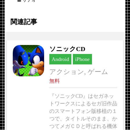
関連記事
ソニックCD
Android
iPhone
アクション, ゲーム
無料
『ソニックCD』はセガネッ
トワークスによるセガ旧作品
のスマートフォン版移植の１
つで、タイトルそのまま、か
つてメガＣＤと呼ばれる機体