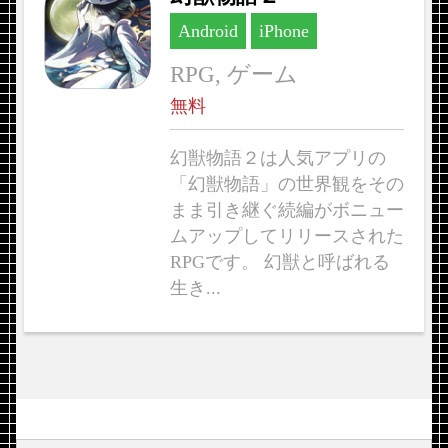
Android
iPhone
RPG, ゲーム
無料
幻獣物語２は人気アプリの
「幻獣物語」の世界観をその
まま引き継ぐ続編がボニュー
ムアップしてリリースされた
RPGです。 幻獣と呼ばれる
生き...