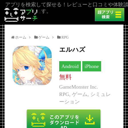
アプリを検索して探せる！レビューと口コミや体験
を掲載しています。
ホーム
ゲーム
RPG
エルハズ
Android
iPhone
無料
GameMonster Inc.
RPG, ゲーム, シミュレ
ーション