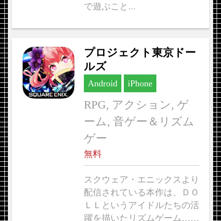
で遊ぶこと...
プロジェクト東京ドー
ルズ
Android
iPhone
RPG, アクション, ゲ
ーム, 音ゲー＆リズム
ゲー
無料
スクウェア・エニックスより
配信されている本作は、ＤＯ
ＬＬというアイドルたちの活
躍を描いたリズムゲーム……