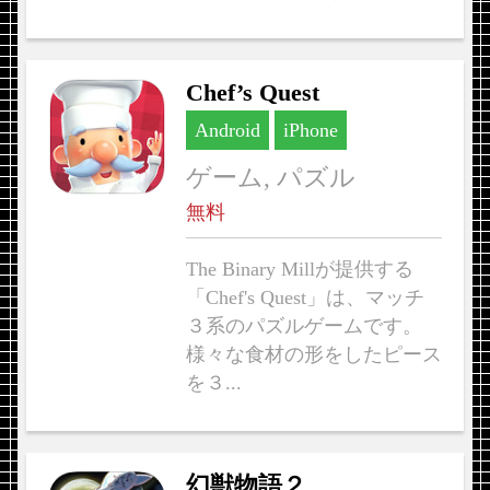
Chef’s Quest
Android
iPhone
ゲーム, パズル
無料
The Binary Millが提供する
「Chef's Quest」は、マッチ
３系のパズルゲームです。
様々な食材の形をしたピース
を３...
幻獣物語２