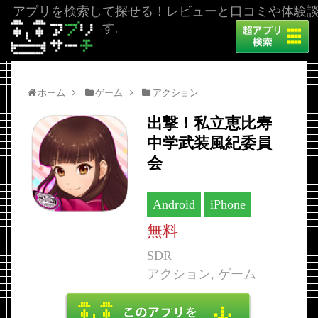
アプリを検索して探せる！レビューと口コミや体験
を掲載しています。
ホーム
ゲーム
アクション
出撃！私立恵比寿
中学武装風紀委員
会
Android
iPhone
無料
SDR
アクション, ゲーム