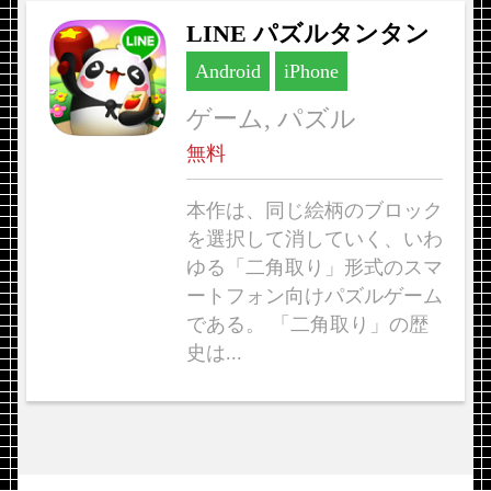
LINE パズルタンタン
Android
iPhone
ゲーム, パズル
無料
本作は、同じ絵柄のブロック
を選択して消していく、いわ
ゆる「二角取り」形式のスマ
ートフォン向けパズルゲーム
である。 「二角取り」の歴
史は...