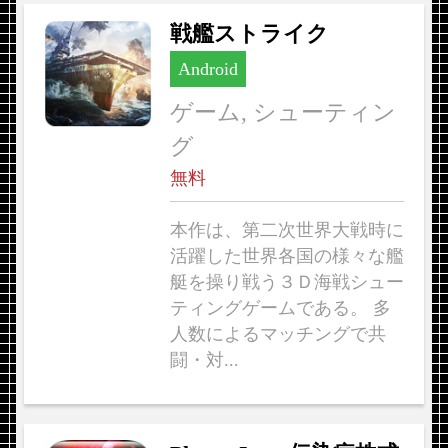
戦艦ストライク
Android
ゲーム, シューティン
グ
無料
本作は、第二次世界大戦時に
活躍した世界各国の様々な艦
艇を操り戦う３Ｄ海戦シュー
ティングゲームである。 多
人数によるマッチングで共
闘・対...