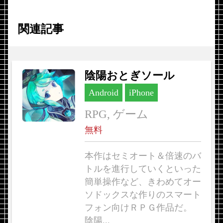
関連記事
陰陽おとぎソール
Android
iPhone
RPG, ゲーム
無料
本作はセミオート＆倍速のバ
トルを進行していくといった
簡単操作など、きわめてオー
ソドックスな作りのスマート
フォン向けＲＰＧ作品だ。
陰陽...