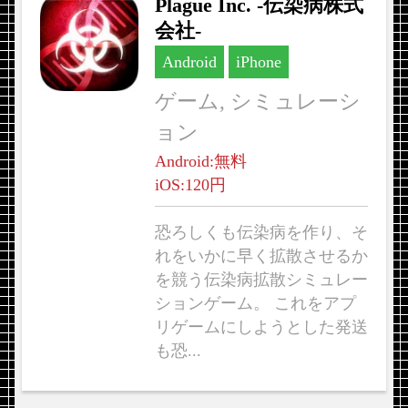
Plague Inc. -伝染病株式
会社-
Android
iPhone
ゲーム, シミュレーシ
ョン
Android:無料
iOS:120円
恐ろしくも伝染病を作り、そ
れをいかに早く拡散させるか
を競う伝染病拡散シミュレー
ションゲーム。 これをアプ
リゲームにしようとした発送
も恐...