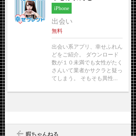
iPhone
出会い
無料
出会い系アプリ、幸せふれん
どをご紹介。 ダウンロード
数が１０未満でも女性がたく
さんいて業者かサクラと疑っ
てしまう。 そもそも異性...
暇ちゃんねる