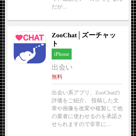
だが...
ZooChat│ズーチャッ
ト
iPhone
出会い
無料
出会い系アプリ、ZooChatの
評価をご紹介。 投稿した文
章や画像を改変や複製して他
の業者に使わせるのを承諾さ
せられますので非常に...