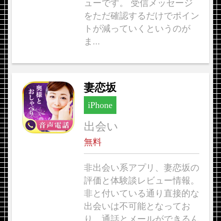
ューです。 受信メッセージ
をただ確認するだけでポイン
トが減っていくというのが
ま...
妻恋坂
iPhone
出会い
無料
非出会い系アプリ、妻恋坂の
評価と体験談レビュー情報。
非と付いている通り直接的な
出会いは不可能となってお
り、通話とメールができるん