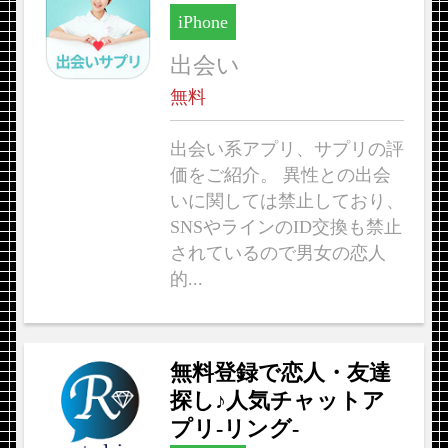
iPhone
出会い
無料
出会い系アプリ、サプリの評
価をご紹介。 異性との出会
いに関しては禁止しており、
SNSやラインのID交換も禁止
されているので男女の恋人
的...
無料登録で恋人・友達
探し♪人気チャットア
プリ-リング-