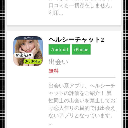
口コミも一切存在しません。
利用...
ヘルシーチャット2
Android
iPhone
出会い
無料
出会い系アプリ、ヘルシーチ
ャットの評価をご紹介！ 異
性同士の出会いを禁止してお
り恋人作りの目的では出会え
ないアプリとなっています。
...