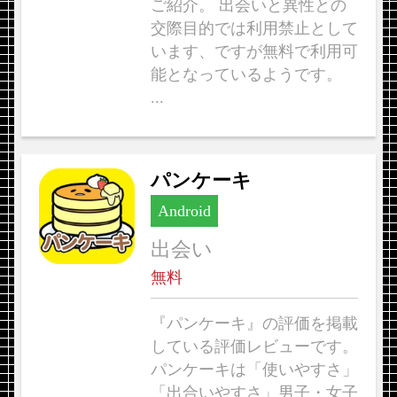
ご紹介。 出会いと異性との
交際目的では利用禁止として
います、ですが無料で利用可
能となっているようです。
...
パンケーキ
Android
出会い
無料
『パンケーキ』の評価を掲載
している評価レビューです。
パンケーキは「使いやすさ」
「出合いやすさ」男子・女子