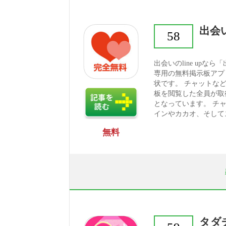
出会
58
出会いのline up
専用の無料掲示板アプ
状です。 チャットな
板を閲覧した全員が取得
となっています。 チ
インやカカオ、そしてス
無料
タダ