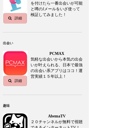
を付けたら一番出会いが可能
と噂のJメールをいざ使って
検証してみました！
詳細
出会い
PCMAX
気軽な出会いから本気の出会
いが叶えられる、日本で最強
の出会い系アプリはココ！運
営実績１５年以上！
詳細
趣味
AbemaTV
２０チャンネルが無料で視聴
できるインターネットTV！