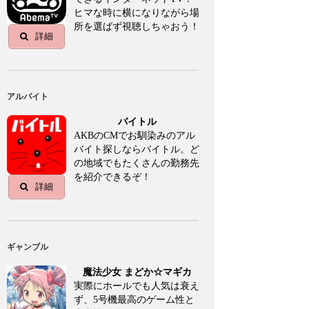
ヒマな時に横になりながら場
所を選ばず視聴しちゃおう！
詳細
アルバイト
バイトル
AKBのCMでお馴染みのアル
バイト探しならバイトル。ど
の地域でもたくさんの勤務先
を紹介できるぞ！
詳細
ギャンブル
魔法少女 まどか☆マギカ
実際にホールでも人気は衰え
ず、5号機最高のゲーム性と